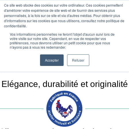
Ce site web stocke des cookies sur votre ordinateur. Ces cookies permettent
Absolu Wood
d'améliorer votre expérience de site web et de fournir des services plus
personnalisés, à la fois sur ce site et via d'autres médias. Pour obtenir plus
Accueil
»
Goodies Ecoresponsables
»
d'informations sur les cookies que nous utilisons, consultez notre politique de
Calendrier sous main ou mural en bois
confidentialité.
Vos informations personnelles ne feront l'objet d'aucun suivi lors de
Calendrier sous main /
votre visite sur notre site. Cependant, en vue de respecter vos
préférences, nous devrons utiliser un petit cookie pour que nous
n'ayons pas à vous les redemander.
mural en bois personnalisé
Accepter
Refuser
Elégance, durabilité et originalité