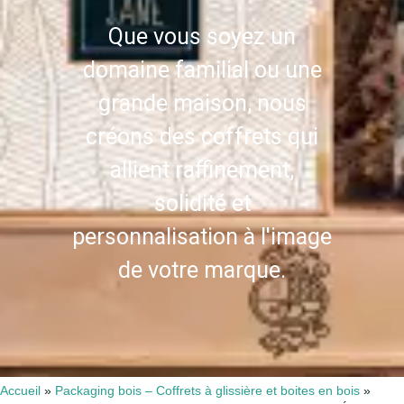
Que vous soyez un
domaine familial ou une
grande maison, nous
créons des coffrets qui
allient raffinement,
solidité et
personnalisation à l'image
de votre marque.
Accueil
»
Packaging bois – Coffrets à glissière et boites en bois
»