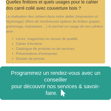
Quelles finitions et quels usages pour le cahier
dos carré collé avec couverture bois ?
La réalisation des cahiers dans notre atelier (impression et
façonnage) offres de nombreuses options de finition (papier,
grammage, impression,...) et permet un usage de ces cahiers
pour :
Livres, magazines ou revues de qualité,
Cahier d'écriture,
Catalogue de produits ou de services,
Présentations d'entreprise,
Dossier de presse.
Programmez un rendez-vous avec un
conseiller
pour découvrir nos services & savoir-
faire.