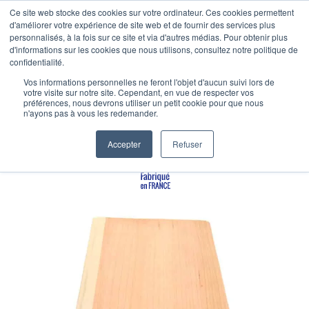
Ce site web stocke des cookies sur votre ordinateur. Ces cookies permettent
Absolu Wood
d'améliorer votre expérience de site web et de fournir des services plus
personnalisés, à la fois sur ce site et via d'autres médias. Pour obtenir plus
Accueil
»
Papeterie bois
»
Cahiers avec couverture bois
d'informations sur les cookies que nous utilisons, consultez notre politique de
confidentialité.
Cahier Dos Carré Collé
Vos informations personnelles ne feront l'objet d'aucun suivi lors de
votre visite sur notre site. Cependant, en vue de respecter vos
préférences, nous devrons utiliser un petit cookie pour que nous
- Couverture Bois
n'ayons pas à vous les redemander.
Accepter
Refuser