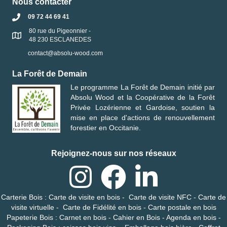
Nous contacter
09 72 44 69 41
80 rue du Pigeonnier -
48 230 ESCLANEDES
contact@absolu-wood.com
La Forêt de Demain
Le programme
La Forêt de Demain
initié par
Absolu Wood
et la
Coopérative de la Forêt
Privée Lozérienne et Gardoise
, soutien la
mise en place d'actions de renouvellement
forestier en Occitanie.
Rejoignez-nous sur nos réseaux
Carterie Bois
:
Carte de visite en bois
-
Carte de visite NFC
-
Carte de
visite virtuelle
-
Carte de Fidélité en bois
-
Carte postale en bois
Papeterie Bois
:
Carnet en bois
-
Cahier en Bois
-
Agenda en bois
-