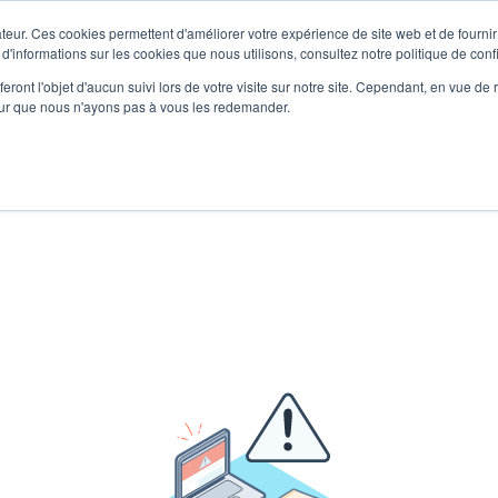
teur. Ces cookies permettent d'améliorer votre expérience de site web et de fournir 
 d'informations sur les cookies que nous utilisons, consultez notre politique de confi
eront l'objet d'aucun suivi lors de votre visite sur notre site. Cependant, en vue d
pour que nous n'ayons pas à vous les redemander.
or an online presentation
pertise in the use of wood in the manufacture of communication media 