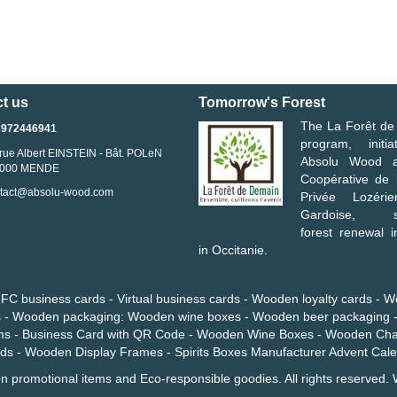
t us
Tomorrow's Forest
The
La Forêt d
3972446941
program, initi
rue Albert EINSTEIN - Bât. POLeN
Absolu Wood
a
 000 MENDE
Coopérative de 
tact@absolu-wood.com
Privée Lozéri
Gardoise
, sup
forest renewal in
in Occitanie.
FC business cards
-
Virtual business cards
-
Wooden loyalty cards
-
W
s
-
Wooden packaging
:
Wooden wine boxes
-
Wooden beer packaging
ms
-
Business Card with QR
Code -
Wooden Wine Boxes
-
Wooden Cha
nds
-
Wooden Display Frames
-
Spirits Boxes
Manufacturer Advent Cal
 promotional items and Eco-responsible goodies
. All rights reserved.