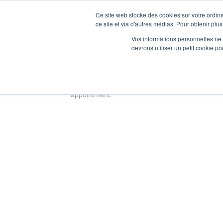
Ce site web stocke des cookies sur votre ordina
DECOUVRIR
ce site et via d'autres médias. Pour obtenir plus
Discover
Vos informations personnelles ne f
devrons utiliser un petit cookie 
Make an appointment f
To find out more about our business and our ex
appointment.