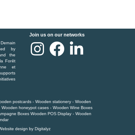
Join us on our networks
e Demain
ated by
nd the
la Forêt
enne et
ports
itiatives
ooden
postcards - Wooden
stationery
-
Wooden
-
Wooden honeypot cases
-
Wooden Wine Boxes
mpagne Boxes
Wooden POS Display
-
Wooden
endar
Website design
by
Digitalyz