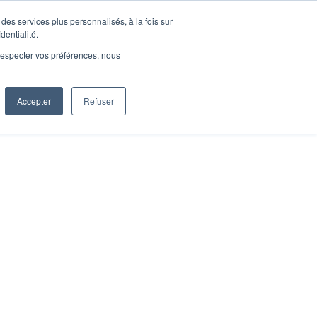
des services plus personnalisés, à la fois sur
dentialité.
e respecter vos préférences, nous
Accepter
Refuser
and packaging, we invite you to schedule an