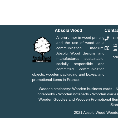
Absolu Wood
Contac
A forerunner in wood printing
+3
and the use of wood as a
12 
communication medium,
48
Absolu Wood designs and
con
manufactures sustainable,
socially responsible and
committed communication
objects, wooden packaging and boxes, and
promotional items in France.
Wooden stationery
:
Wooden business cards
-
N
notebooks
-
Wooden
notepads
- Wooden
diarie
Wooden Goodies and Wooden Promotional Ite
Sta
2021 Absolu Wood
Wooden