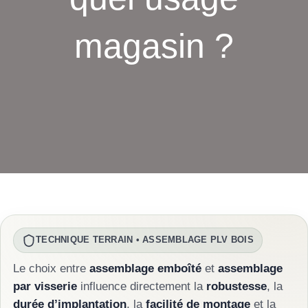
magasin ?
TECHNIQUE TERRAIN • ASSEMBLAGE PLV BOIS
Le choix entre
assemblage emboîté
et
assemblage
par visserie
influence directement la
robustesse
, la
durée d’implantation
, la
facilité de montage
et la