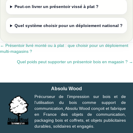
Peut-on livrer un présentoir vissé à plat ?
Quel système choisir pour un déploiement national ?
← Présentoir livré monté ou à plat : que choisir pour un déploiement
Posts
multi-magasins ?
navigation
Quel poids peut supporter un présentoir bois en magasin ? →
Absolu Wood
Précurseur de l’impression sur bois et de
l’utilisation du bois comme support de
communication, Absolu Wood conçoit et fabrique
en France des objets de communication,
packaging bois et coffrets, et objets publicitaires
durables, solidaires et engagés.