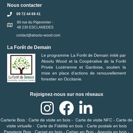
Nous contacter
09 72 44 69 41
80 rue du Pigeonnier -
48 230 ESCLANEDES
contact@absolu-wood.com
La Forêt de Demain
Le programme
La Forêt de Demain
initié par
Absolu Wood
et la
Coopérative de la Forêt
Privée Lozérienne et Gardoise
, soutien la
mise en place d'actions de renouvellement
forestier en Occitanie.
Rejoignez-nous sur nos réseaux
Carterie Bois
:
Carte de visite en bois
-
Carte de visite NFC
-
Carte de
visite virtuelle
-
Carte de Fidélité en bois
-
Carte postale en bois
Papeterie Bois
:
Carnet en bois
-
Cahier en Bois
-
Agenda en bois
-